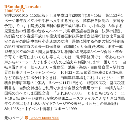
R6mokuji_kensaku
2000/3538
管理20001015_1153広報としま平成12年(2000年)10月15日 第1153号1
ページ来年度区立小中学校へ入学する方から 隣接校選択制の 実施を
予定しています隣接校選択制の概要平成13年4月に小中学校に入学する
児童生徒の保護者の皆さんへ2ページ第3回区議会定例会 決算の認定、
条例案などを審議平成11年度決算都区財政調整算定結果行財政改革生活
安全条例の制定中規模小売店舗の立地 調整に関する条例の制定特別職
の給料減額措置の延長一時保育室 (時間預かり保育)を移転します平成
13年度区立幼稚園の園児募集私立幼稚園の園児募集3ページ保険・年金
子育て・教育住まいくらし等こんにちは 清掃事務所です ⑤あなたの
声から4ページ一人でも多くの方のご協力をお願いします 困ります 自
転車置きざり 知らんぷり－豊島区、池袋・巣鴨・目白警察署－駅前放
置自転車クリーンキャンペーン 10月22～31日放置自転車Q＆A自転車
などで駅などに出かけるときは、自転車駐車場をご利用ください －有
料自転車駐車場のご案内－5ページ11月1日から 特別区民税・都民税証
明書も 自動交付機をご利用できます自動交付機用カード 申請方法外
国籍の方へとしま国際交流 「ふれあい2000」 ともだちになろう 11
月19日(日)6ページ健康わが家の健康ニュースファイルこんなときは国民
年金の届出をふれあいガイド7ページ官公署だよりわたしの豊島紀行
&lt;193&gt;【イベント情報】スポーツ1999
元のページ
../index.html#2000