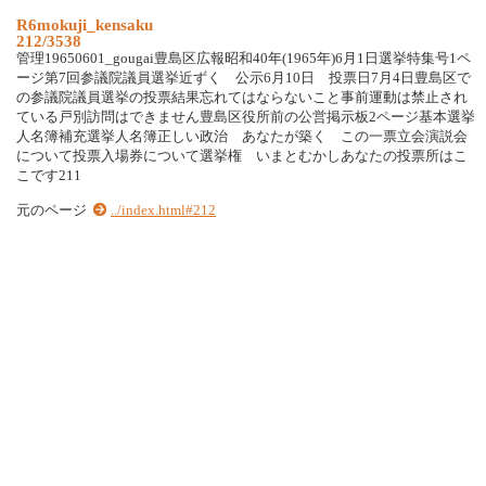
R6mokuji_kensaku
212/3538
管理19650601_gougai豊島区広報昭和40年(1965年)6月1日選挙特集号1ペ
ージ第7回参議院議員選挙近ずく 公示6月10日 投票日7月4日豊島区で
の参議院議員選挙の投票結果忘れてはならないこと事前運動は禁止され
ている戸別訪問はできません豊島区役所前の公営掲示板2ページ基本選挙
人名簿補充選挙人名簿正しい政治 あなたが築く この一票立会演説会
について投票入場券について選挙権 いまとむかしあなたの投票所はこ
こです211
元のページ
../index.html#212