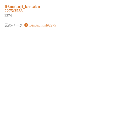
R6mokuji_kensaku
2275/3538
2274
元のページ
../index.html#2275