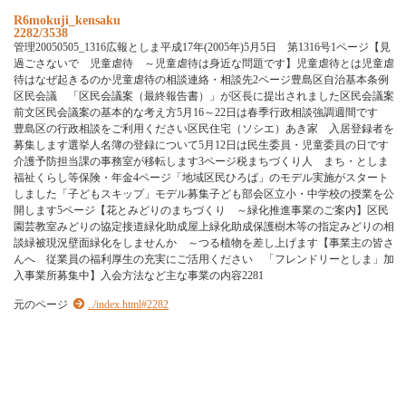
R6mokuji_kensaku
2282/3538
管理20050505_1316広報としま平成17年(2005年)5月5日 第1316号1ページ【見
過ごさないで 児童虐待 ～児童虐待は身近な問題です】児童虐待とは児童虐
待はなぜ起きるのか児童虐待の相談連絡・相談先2ページ豊島区自治基本条例
区民会議 「区民会議案（最終報告書）」が区長に提出されました区民会議案
前文区民会議案の基本的な考え方5月16～22日は春季行政相談強調週間です
豊島区の行政相談をご利用ください区民住宅（ソシエ）あき家 入居登録者を
募集します選挙人名簿の登録について5月12日は民生委員・児童委員の日です
介護予防担当課の事務室が移転します3ページ税まちづくり人 まち・としま
福祉くらし等保険・年金4ページ「地域区民ひろば」のモデル実施がスタート
しました「子どもスキップ」モデル募集子ども部会区立小・中学校の授業を公
開します5ページ【花とみどりのまちづくり ～緑化推進事業のご案内】区民
園芸教室みどりの協定接道緑化助成屋上緑化助成保護樹木等の指定みどりの相
談緑被現況壁面緑化をしませんか ～つる植物を差し上げます【事業主の皆さ
んへ 従業員の福利厚生の充実にご活用ください 「フレンドリーとしま」加
入事業所募集中】入会方法など主な事業の内容2281
元のページ
../index.html#2282