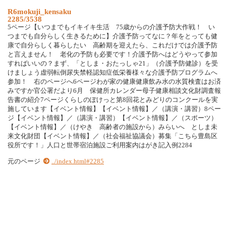
R6mokuji_kensaku
2285/3538
5ページ【いつまでもイキイキ生活 75歳からの介護予防大作戦！ い
つまでも自分らしく生きるために】介護予防ってなに？年をとっても健
康で自分らしく暮らしたい 高齢期を迎えたら、これだけでは介護予防
と言えません！ 老化の予防も必要です！介護予防へはどうやって参加
すればいいの？まず、「としま・おたっしゃ21」（介護予防健診）を受
けましょう虚弱転倒尿失禁軽認知症低栄養様々な介護予防プログラムへ
参加！ 右のページへ6ページわが家の健康健康飲み水の水質検査はお済
みですか官公署だより6月 保健所カレンダー母子健康相談文化財調査報
告書の紹介7ページくらしのぽけっと第8回花とみどりのコンクールを実
施しています【イベント情報】【イベント情報】／（講演・講習）8ペー
ジ【イベント情報】／（講演・講習）【イベント情報】／（スポーツ）
【イベント情報】／（けやき 高齢者の施設から）みらいへ としま未
来文化財団【イベント情報】／（社会福祉協議会）募集「こちら豊島区
役所です！」人口と世帯宿泊施設ご利用案内はがき記入例2284
元のページ
../index.html#2285