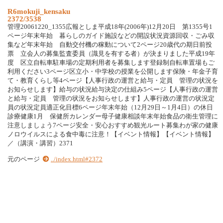
R6mokuji_kensaku
2372/3538
管理20061220_1355広報としま平成18年(2006年)12月20日 第1355号1
ページ年末年始 暮らしのガイド施設などの開設状況資源回収・ごみ収
集など年末年始 自動交付機の稼動について2ページ20歳代の期日前投
票 立会人の募集監査委員（識見を有する者）が決まりました平成19年
度 区立自転車駐車場の定期利用者を募集します登録制自転車置場もご
利用ください3ページ区立小・中学校の授業を公開します保険・年金子育
て・教育くらし等4ページ【人事行政の運営と給与・定員 管理の状況を
お知らせします】給与の状況給与決定の仕組み5ページ【人事行政の運営
と給与・定員 管理の状況をお知らせします】人事行政の運営の状況定
員の状況定員適正化目標6ページ年末年始（12月29日～1月4日）の休日
診療健康1月 保健所カレンダー母子健康相談年末年始食品の衛生管理に
注意しましょう7ページ安全・安心おすすめ観光ルート募集わが家の健康
ノロウイルスによる食中毒に注意！【イベント情報】【イベント情報】
／（講演・講習）2371
元のページ
../index.html#2372