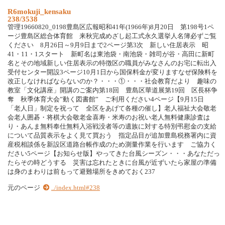
R6mokuji_kensaku
238/3538
管理19660820_0198豊島区広報昭和41年(1966年)8月20日 第198号1ペ
ージ豊島区総合体育館 来秋完成めざし起工式永久選挙人名簿必ずご覧
ください 8月26日～9月9日まで2ページ第3次 新しい住居表示 昭
41・11・1スタート 新町名は東池袋・南池袋・雑司が谷・高田に新町
名とその地域新しい住居表示の特徴区の職員がみなさんのお宅に転出入
受付センター開設3ページ10月1日から国保料金が変りますなぜ保険料を
改正しなければならないのか？・・・①・・・社会教育だより 趣味の
教室「文化講座」開講のご案内第18回 豊島区華道展第19回 区長杯争
奪 秋季体育大会”動く図書館” ご利用ください4ページ【9月15日
「老人日」制定を祝って 全区をあげて各種の催し】老人福祉大会敬老
会老人囲碁・将棋大会敬老金喜寿・米寿のお祝い老人無料健康診査は
り・あんま無料奉仕無料入浴戦没者等の遺族に対する特別弔慰金の支給
について品質表示をよく見て買おう 指定品目が追加豊島税務署内に資
産税相談係を新設区道路台帳作成のため測量作業を行います ご協力く
ださい5ページ【お知らせ版】やってきた台風シーズン・・・あなただっ
たらその時どうする 災害は忘れたときに台風が近ずいたら家屋の準備
は身のまわりは前もって避難場所をきめておく237
元のページ
../index.html#238