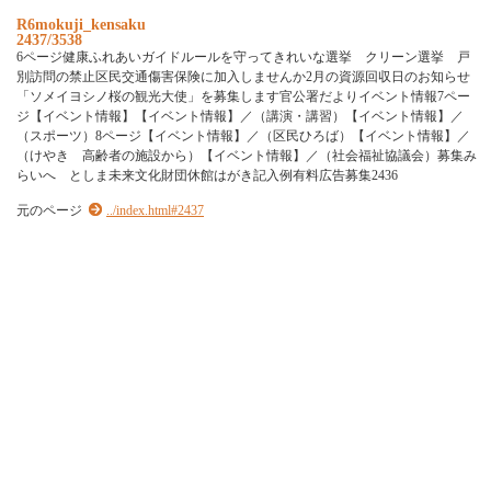
R6mokuji_kensaku
2437/3538
6ページ健康ふれあいガイドルールを守ってきれいな選挙 クリーン選挙 戸
別訪問の禁止区民交通傷害保険に加入しませんか2月の資源回収日のお知らせ
「ソメイヨシノ桜の観光大使」を募集します官公署だよりイベント情報7ペー
ジ【イベント情報】【イベント情報】／（講演・講習）【イベント情報】／
（スポーツ）8ページ【イベント情報】／（区民ひろば）【イベント情報】／
（けやき 高齢者の施設から）【イベント情報】／（社会福祉協議会）募集み
らいへ としま未来文化財団休館はがき記入例有料広告募集2436
元のページ
../index.html#2437