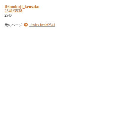
R6mokuji_kensaku
2541/3538
2540
元のページ
../index.html#2541