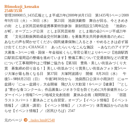
R6mokuji_kensaku
2548/3538
管理20090815_1435広報としま平成21年(2009年)8月15日 第1435号1ページ2009
年9月1日（火）～30日（水） 第21回 池袋演劇祭 舞台が回る、今ときめき
の街 としま区民芸術祭提携事業特別参加 新財団設立5周年記念 「池袋わ
が町」オープニング公演 としま区民芸術祭 としま能の会2ページ平成21年
度 「文化活動振興助成金交付対象活動」を募集男女共同参画推進のために
あなたの声を聞かせてください国民健康保険に入るとき・やめるときは必ず届
け出てくださいCHANGE！ あったらいいなこんな施設 ～あなたのアイデア
大募集～3ページ税・国保・年金福祉くらし等官公署だより4ページ【池袋駅西
口駅前広場周辺の整備を進めています】整備工事について交通規制などの変更
について工事期間中はご理解ご協力を【第3回 豊島・美しい街並みづくり大
賞 募集締め切り迫る！】美しい街並みづくり賞美しい街並みフォト賞5ペー
ジ大塚が最も熱くなる日 第37回 大塚阿波踊り 開催 8月26日（水） 午
後5～9時8月23日（日） 午後5時30分から 池袋西口公演※小雨決行 にゅー
盆踊り「にゅ～盆踊り」大会開催 飛び入り大歓迎！6ページ【健康】「“とし
ま”豊かな食コンクール」作品募集レジオネラ症を防ぐために9月保健所カレン
ダーイベント情報7ページ地域文化創造館 夏休み企画（期間限定） 「宿題
ラストスパート！夏休みこども自習室」オープン【イベント情報】【イベント
情報】／（講演・講習）【イベント情報】／（スポーツ）体育施設からのお知
らせ【イベント情報】／（区民ひろば）2547
元のページ
../index.html#2548