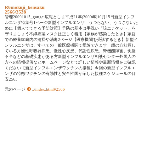
R6mokuji_kensaku
2566/3538
管理20091015_gougai広報としま平成21年(2009年)10月15日新型インフ
ルエンザ特集号1ページ新型インフルエンザ うつらない、うつさないた
めに【個人でできる予防対策】予防の基本は手洗い「咳エチケット」を
守りましょう不織布製マスクは正しく着用【家族が感染したとき】家庭
での療養家庭内の清掃や消毒2ページ【医療機関を受診するとき】新型イ
ンフルエンザは、すべての一般医療機関で受診できます一般の方妊娠し
ている方慢性呼吸器疾患、慢性心疾患、代謝性疾患、腎機能障害、免疫
不全などの基礎疾患がある方新型インフルエンザ相談センター外国人の
方への情報提供などホームページなどで詳しい情報や最新情報をご確認
ください【新型インフルエンザワクチンの接種】今回の新型インフルエ
ンザの特徴ワクチンの有効性と安全性国が示した接種スケジュールの目
安2565
元のページ
../index.html#2566