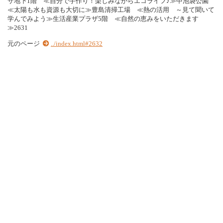
ザ地下1階 ≪自分で手作り！楽しみながらエコライフ♪≫中池袋公園
≪太陽も水も資源も大切に≫豊島清掃工場 ≪熱の活用 ～見て聞いて
学んでみよう≫生活産業プラザ5階 ≪自然の恵みをいただきます
≫2631
元のページ
../index.html#2632