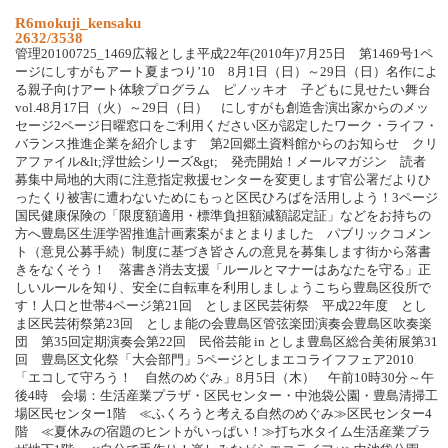
R6mokuji_kensaku
2632/3538
管理20100725_1469広報としま平成22年(2010年)7月25日 第1469号1ペ
ージにしすがもアート夏まつり’10 8月1日（日）～29日（日）名作によ
る親子向けアート体験プログラム ピノッキオ 子どもに見せたい舞台
vol.48月17日（火）～29日（日） にしすがも創造舎演出家からのメッ
セージ2ページ日曜窓口をご利用ください区が認定したワーク・ライフ・
バランス推進企業を紹介します 第2回郷土資料館からのお知らせ クリ
アファイル&lt;浮世絵シリーズ&gt; 発売開始！メールマガジン 読者
募集中局地的大雨に注意指定救援センターを変更します官公署だよりひ
ったくり被害に遭わないためにもっと区民ひろばを活用しよう！3ページ
国民健康保険の「限度額適用・標準負担額減額認定証」などをお持ちの
方へ豊島区生涯学習推進計画素案がまとまりました パブリックコメン
ト（意見公募手続）制度に基づき皆さんの意見を募集します街から落書
きをなくそう！ 落書き消去支援「ルールとマナーはあなたを守る」正
しいルールを知り、安全に自転車を利用しましょうこちら豊島区役所で
す！人口と世帯4ページ第21回 としま区民芸術祭 平成22年度 とし
ま区民芸術祭第23回 としま能の会豊島区管弦楽団演奏会豊島区吹奏楽
団 第35回定期演奏会第22回 民俗芸能 in としま豊島区総合美術展第31
回 豊島区文化祭「大会部門」5ページとしまエコライフフェア2010
「エコして守ろう！ 自然のめぐみ」8月5日（木） 午前10時30分～午
後4時 会場：生活産業プラザ・区民センター・中池袋公園・豊島清掃工
場区民センター1階 ≪ふくろうと考える自然のめぐみ≫区民センター4
階 ≪夏休みの宿題のヒントがいっぱい！≫打ち水タイム生活産業プラ