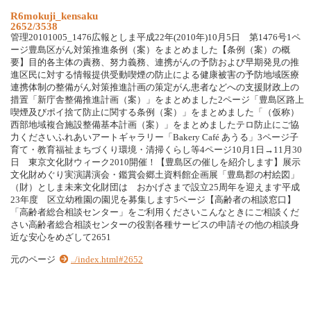
R6mokuji_kensaku
2652/3538
管理20101005_1476広報としま平成22年(2010年)10月5日 第1476号1ペ
ージ豊島区がん対策推進条例（案）をまとめました【条例（案）の概
要】目的各主体の責務、努力義務、連携がんの予防および早期発見の推
進区民に対する情報提供受動喫煙の防止による健康被害の予防地域医療
連携体制の整備がん対策推進計画の策定がん患者などへの支援財政上の
措置「新庁舎整備推進計画（案）」をまとめました2ページ「豊島区路上
喫煙及びポイ捨て防止に関する条例（案）」をまとめました「（仮称）
西部地域複合施設整備基本計画（案）」をまとめましたテロ防止にご協
力くださいふれあいアートギャラリー「Bakery Café あうる」3ページ子
育て・教育福祉まちづくり環境・清掃くらし等4ページ10月1日→11月30
日 東京文化財ウィーク2010開催！【豊島区の催しを紹介します】展示
文化財めぐり実演講演会・鑑賞会郷土資料館企画展「豊島郡の村絵図」
（財）としま未来文化財団は おかげさまで設立25周年を迎えます平成
23年度 区立幼稚園の園児を募集します5ページ【高齢者の相談窓口】
「高齢者総合相談センター」をご利用くださいこんなときにご相談くだ
さい高齢者総合相談センターの役割各種サービスの申請その他の相談身
近な安心をめざして2651
元のページ
../index.html#2652