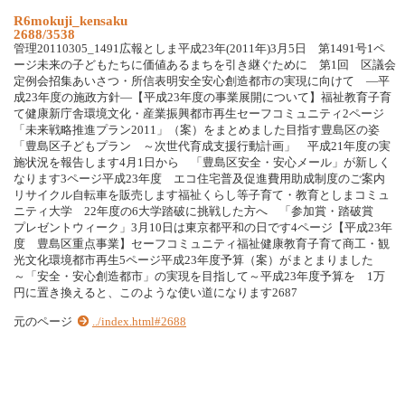
R6mokuji_kensaku
2688/3538
管理20110305_1491広報としま平成23年(2011年)3月5日 第1491号1ペ
ージ未来の子どもたちに価値あるまちを引き継ぐために 第1回 区議会
定例会招集あいさつ・所信表明安全安心創造都市の実現に向けて ―平
成23年度の施政方針―【平成23年度の事業展開について】福祉教育子育
て健康新庁舎環境文化・産業振興都市再生セーフコミュニティ2ページ
「未来戦略推進プラン2011」（案）をまとめました目指す豊島区の姿
「豊島区子どもプラン ～次世代育成支援行動計画」 平成21年度の実
施状況を報告します4月1日から 「豊島区安全・安心メール」が新しく
なります3ページ平成23年度 エコ住宅普及促進費用助成制度のご案内
リサイクル自転車を販売します福祉くらし等子育て・教育としまコミュ
ニティ大学 22年度の6大学踏破に挑戦した方へ 「参加賞・踏破賞
プレゼントウィーク」3月10日は東京都平和の日です4ページ【平成23年
度 豊島区重点事業】セーフコミュニティ福祉健康教育子育て商工・観
光文化環境都市再生5ページ平成23年度予算（案）がまとまりました
～「安全・安心創造都市」の実現を目指して～平成23年度予算を 1万
円に置き換えると、このような使い道になります2687
元のページ
../index.html#2688