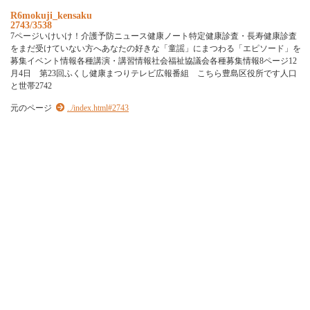
R6mokuji_kensaku
2743/3538
7ページいけいけ！介護予防ニュース健康ノート特定健康診査・長寿健康診査
をまだ受けていない方へあなたの好きな「童謡」にまつわる「エピソード」を
募集イベント情報各種講演・講習情報社会福祉協議会各種募集情報8ページ12
月4日 第23回ふくし健康まつりテレビ広報番組 こちら豊島区役所です人口
と世帯2742
元のページ
../index.html#2743