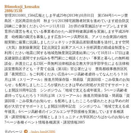
R6mokuji_kensaku
2886/3538
管理20131001_1584広報としま平成25年(2013年)10月01日 第1584号1ページ豊
島区・北区商店街合同 秋まつり2013帰宅困難者対策を進めています総合防災
訓練にご参加ください2ページ11月1日 2か所の保育施設がオープンします保
育所の運営を考えている事業者のかたへ就学時健康診断を実施します平成26年
度 幼稚園の園児を募集します広告3ページ高野区長、アメリカ合衆国の核性
能実験に厳重に抗議しましたジェネリック医薬品差額通知書を送付します空間
（大気）放射線量測定【定点測定】結果アスベスト分析調査の助成金制度をご
利用ください地震に関する地域危険度測定調査結果について10月11～17日は違
反建築防止週間ですお悩みを専門家にご相談ください「事業と暮らしの無料相
談会」弁護士による23区一斉無料法律相談会立教大学法学部学生による法律相
談室豊島区子ども・子育て会議（第1回）官公署だより 豊島都税事務所区民
課「夜間窓口」をご利用ください広告4ページ高齢者虐待ってなんだろう？10
月は3R（スリーアール）推進月間保存版・簡易版「資源回収・ごみ収集のお知
らせ」を配布しましたこころが疲れたときは早めの対処が大切ですサポートと
しま開設10周年記念 シンポジウム「地域で支える成年後見」5ページ高齢者
虐待ってなんだろう？10月は3R（スリーアール）推進月間保存版・簡易版「資
源回収・ごみ収集のお知らせ」を配布しましたこころが疲れたときは早めの対
処が大切ですサポートとしま開設10周年記念 シンポジウム「地域で支える成
年後見」6ページ高齢者のインフルエンザ予防接種を実施しています各種講
演・講習情報スポーツ情報としまコミュニティ大学区民ひろばからのお知らせ
7ページ各種イベント情報各種講演・講習情報2885
元のページ
../index.html#2886