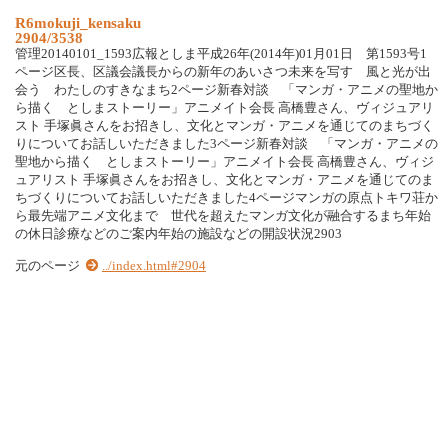
R6mokuji_kensaku
2904/3538
管理20140101_1593広報としま平成26年(2014年)01月01日 第1593号1
ページ区長、区議会議長からの新年のあいさつ未来を写す 風と光が出
会う わたしのすきなまち2ページ新春対談 「マンガ・アニメの聖地か
ら描く としまストーリー」アニメイト会長 高橋豊さん、ヴィジュアリ
スト 手塚眞さんをお招きし、文化とマンガ・アニメを通じてのまちづく
りについてお話しいただきました3ページ新春対談 「マンガ・アニメの
聖地から描く としまストーリー」アニメイト会長 高橋豊さん、ヴィジ
ュアリスト 手塚眞さんをお招きし、文化とマンガ・アニメを通じてのま
ちづくりについてお話しいただきました4ページマンガの原点トキワ荘か
ら最先端アニメ文化まで 世代を超えたマンガ文化が融合するまち年始
の休日診療などのご案内年始の施設などの開設状況2903
元のページ
../index.html#2904