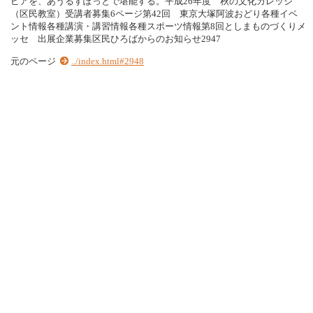
ピアを、あうるすぽっとで堪能する。平成26年度 秋の文化カレッジ
（区民教室）受講者募集6ページ第42回 東京大塚阿波おどり各種イベ
ント情報各種講演・講習情報各種スポーツ情報第8回としまものづくりメ
ッセ 出展企業募集区民ひろばからのお知らせ2947
元のページ
../index.html#2948