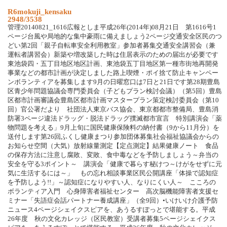
R6mokuji_kensaku
2948/3538
管理20140821_1616広報としま平成26年(2014年)08月21日 第1616号1
ページ台風や局地的な集中豪雨に備えましょう2ページ交通安全区民のつ
どい第2回「親子自転車安全利用教室」参加者募集交通安全講習会（兼
運転者講習会）新築や増改築した時は住居表示のための届出が必要です
東池袋四・五丁目地区地区計画、東池袋五丁目地区第一種市街地再開発
事業などの都市計画が決定しました路上喫煙・ポイ捨て防止キャンペー
ンボランティアを募集します9月の日曜窓口は7日と21日です第28期豊島
区青少年問題協議会専門委員会（子どもプラン検討会議）（第5回）豊島
区都市計画審議会豊島区都市計画マスタープラン策定検討委員会（第10
回）官公署だより 社団法人東京バス協会、東京都都市整備局、豊島消
防署3ページ違法ドラッグ・脱法ドラッグ撲滅都市宣言 特別講演会「薬
物問題を考える」9月上旬に国民健康保険料の納付書（9から11月分）を
送付します第26回ふくし健康まつり参加団体募集社会福祉協議会からの
お知らせ空間（大気）放射線量測定【定点測定】結果健康ノート 食品
の保存方法に注意し腐敗、変敗、食中毒などを予防しましょう～弁当の
安全を守る3ポイント～ 講演会「健康で暮らす秘けつ～けがをせずに元
気に生活するには～」 もの忘れ相談事業区民公開講座「体操で認知症
を予防しよう!!」～認知症になりやすい人、なりにくい人～ こころの
ボランティア入門 心身障害者福祉センター 高次脳機能障害者支援セ
ミナー「失語症会話パートナー養成講座」（全9回）•いけいけ介護予防
ニュース4ページシェイクスピアを、あうるすぽっとで堪能する。平成
26年度 秋の文化カレッジ（区民教室）受講者募集5ページシェイクス