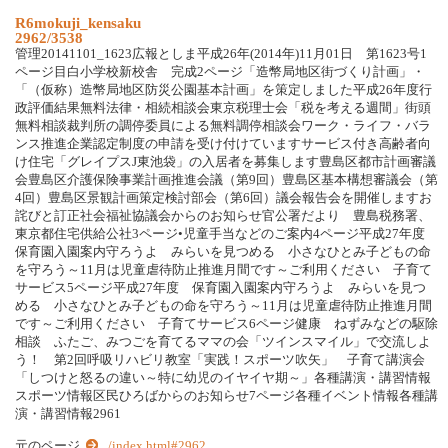
R6mokuji_kensaku
2962/3538
管理20141101_1623広報としま平成26年(2014年)11月01日 第1623号1
ページ目白小学校新校舎 完成2ページ「造幣局地区街づくり計画」・
「（仮称）造幣局地区防災公園基本計画」を策定しました平成26年度行
政評価結果無料法律・相続相談会東京税理士会「税を考える週間」街頭
無料相談裁判所の調停委員による無料調停相談会ワーク・ライフ・バラ
ンス推進企業認定制度の申請を受け付けていますサービス付き高齢者向
け住宅「グレイプスJ東池袋」の入居者を募集します豊島区都市計画審議
会豊島区介護保険事業計画推進会議（第9回）豊島区基本構想審議会（第
4回）豊島区景観計画策定検討部会（第6回）議会報告会を開催しますお
詫びと訂正社会福祉協議会からのお知らせ官公署だより 豊島税務署、
東京都住宅供給公社3ページ•児童手当などのご案内4ページ平成27年度
保育園入園案内守ろうよ みらいを見つめる 小さなひとみ子どもの命
を守ろう～11月は児童虐待防止推進月間です～ご利用ください 子育て
サービス5ページ平成27年度 保育園入園案内守ろうよ みらいを見つ
める 小さなひとみ子どもの命を守ろう～11月は児童虐待防止推進月間
です～ご利用ください 子育てサービス6ページ健康 ねずみなどの駆除
相談 ふたご、みつごを育てるママの会「ツインスマイル」で交流しよ
う！ 第2回呼吸リハビリ教室「実践！スポーツ吹矢」 子育て講演会
「しつけと怒るの違い～特に幼児のイヤイヤ期～」各種講演・講習情報
スポーツ情報区民ひろばからのお知らせ7ページ各種イベント情報各種講
演・講習情報2961
元のページ
../index.html#2962