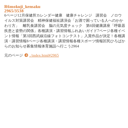
R6mokuji_kensaku
2965/3538
6ページ12月保健所カレンダー健康 健康チャレンジ 講習会 ノロウ
イルス対策講習会 精神保健福祉講演会「お酒で困っている人へのかか
わり方」 離乳食講習会 脳の元気度チェック 第6回健康講座「呼吸器
疾患と姿勢の関係」各種講演・講習情報ふれあいガイド7ページ各種イベ
ント情報「第3回西武線沿線フォトコンテスト」入賞作品が決定！各種講
演・講習情報8ページ各種講演・講習情報各種スポーツ情報区民ひろばか
らのお知らせ募集情報体育施設へ行こう2964
元のページ
../index.html#2965