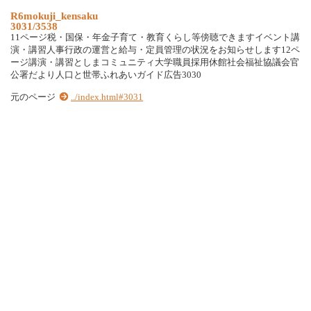
R6mokuji_kensaku
3031/3538
11ページ税・国保・年金子育て・教育くらし等傍聴できますイベント講
演・講習人事行政の運営と給与・定員管理の状況をお知らせします12ペ
ージ講演・講習としまコミュニティ大学職員採用休館社会福祉協議会官
公署だより人口と世帯ふれあいガイド広告3030
元のページ
../index.html#3031