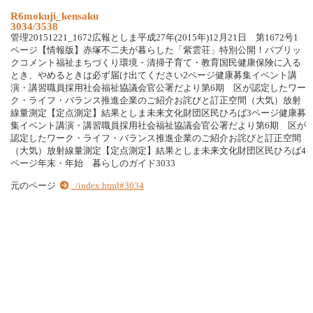
R6mokuji_kensaku
3034/3538
管理20151221_1672広報としま平成27年(2015年)12月21日 第1672号1
ページ【情報版】赤塚不二夫が暮らした「紫雲荘」特別公開！パブリッ
クコメント福祉まちづくり環境・清掃子育て・教育国民健康保険に入る
とき、やめるときは必ず届け出てください2ページ健康募集イベント講
演・講習職員採用社会福祉協議会官公署だより第6期 区が認定したワー
ク・ライフ・バランス推進企業のご紹介お詫びと訂正空間（大気）放射
線量測定【定点測定】結果としま未来文化財団区民ひろば3ページ健康募
集イベント講演・講習職員採用社会福祉協議会官公署だより第6期 区が
認定したワーク・ライフ・バランス推進企業のご紹介お詫びと訂正空間
（大気）放射線量測定【定点測定】結果としま未来文化財団区民ひろば4
ページ年末・年始 暮らしのガイド3033
元のページ
../index.html#3034