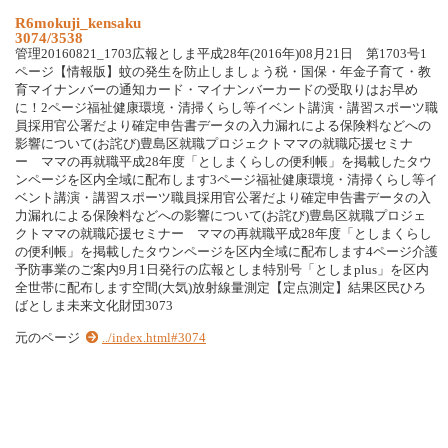
R6mokuji_kensaku
3074/3538
管理20160821_1703広報としま平成28年(2016年)08月21日 第1703号1
ページ【情報版】蚊の発生を防止しましょう税・国保・年金子育て・教
育マイナンバーの通知カード・マイナンバーカードの受取りはお早め
に！2ページ福祉健康環境・清掃くらし等イベント講演・講習スポーツ職
員採用官公署だより確定申告書データの入力漏れによる保険料などへの
影響について(お詫び)豊島区就職プロジェクトママの就職応援セミナ
ー ママの再就職平成28年度「としまくらしの便利帳」を掲載したタウ
ンページを区内全域に配布します3ページ福祉健康環境・清掃くらし等イ
ベント講演・講習スポーツ職員採用官公署だより確定申告書データの入
力漏れによる保険料などへの影響について(お詫び)豊島区就職プロジェ
クトママの就職応援セミナー ママの再就職平成28年度「としまくらし
の便利帳」を掲載したタウンページを区内全域に配布します4ページ介護
予防事業のご案内9月1日発行の広報としま特別号「としまplus」を区内
全世帯に配布します空間(大気)放射線量測定【定点測定】結果区民ひろ
ばとしま未来文化財団3073
元のページ
../index.html#3074