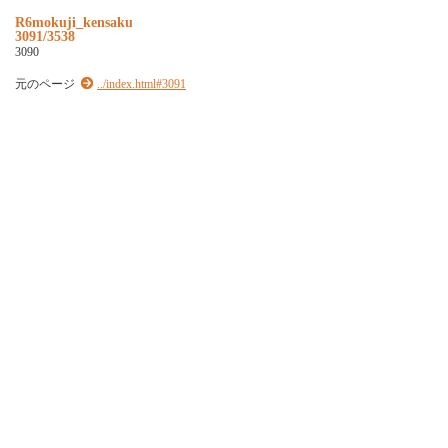
R6mokuji_kensaku
3091/3538
3090
元のページ
../index.html#3091