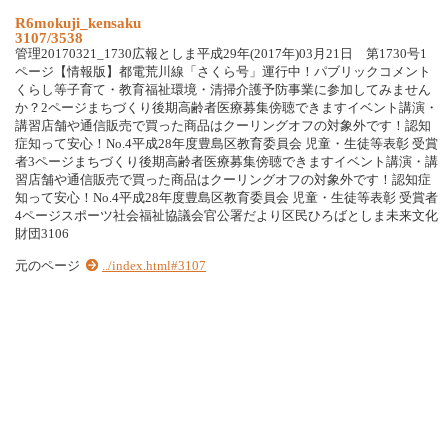
R6mokuji_kensaku
3107/3538
管理20170321_1730広報としま平成29年(2017年)03月21日 第1730号1
ページ【情報版】都電荒川線「さくら号」運行中！パブリックコメント
くらし等子育て・教育福祉環境・清掃介護予防事業に参加してみません
か？2ページまちづくり後期高齢者医療募集傍聴できますイベント講演・
講習店舗や通信販売で買った商品はクーリングオフの対象外です！認知
症知って安心！No.4平成28年度豊島区教育委員会 児童・生徒等表彰 受賞
者3ページまちづくり後期高齢者医療募集傍聴できますイベント講演・講
習店舗や通信販売で買った商品はクーリングオフの対象外です！認知症
知って安心！No.4平成28年度豊島区教育委員会 児童・生徒等表彰 受賞者
4ページスポーツ社会福祉協議会官公署だより区民ひろばとしま未来文化
財団3106
元のページ
../index.html#3107