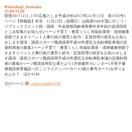
R6mokuji_kensaku
3149/3538
管理20171211_1765広報としま平成29年(2017年)12月11日 第1765号1
ページ【情報版】冬至 12月22日（金曜日）は銭湯のゆず湯に行こう！
パブリックコメント税・国保・年金後期高齢者医療年末年始の資源回収
とごみ収集のお知らせ2ページ子育て・教育くらし等福祉環境・清掃健康
傍聴できますイベント人事行政の運営と給与・定員管理の状況をお知ら
せします講演・講習スポーツ職員採用平成30年度区立自転車駐車場の定
期利用者の募集3ページ子育て・教育くらし等福祉環境・清掃健康傍聴で
きますイベント人事行政の運営と給与・定員管理の状況をお知らせしま
す講演・講習スポーツ職員採用平成30年度区立自転車駐車場の定期利用
者の募集4ページ職員採用官公署だより1月保健所カレンダー1月母子健
康相談体育施設へ行こうマイナンバーカード(個人番号カード)を作りま
せんか？ ほか3148
元のページ
../index.html#3149