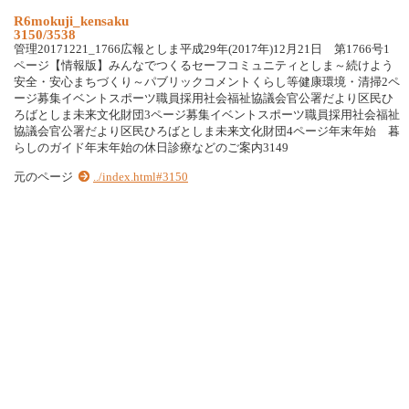
R6mokuji_kensaku
3150/3538
管理20171221_1766広報としま平成29年(2017年)12月21日 第1766号1
ページ【情報版】みんなでつくるセーフコミュニティとしま～続けよう
安全・安心まちづくり～パブリックコメントくらし等健康環境・清掃2ペ
ージ募集イベントスポーツ職員採用社会福祉協議会官公署だより区民ひ
ろばとしま未来文化財団3ページ募集イベントスポーツ職員採用社会福祉
協議会官公署だより区民ひろばとしま未来文化財団4ページ年末年始 暮
らしのガイド年末年始の休日診療などのご案内3149
元のページ
../index.html#3150