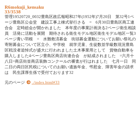
R6mokuji_kensaku
33/3538
管理19520720_0032豊島区政広報昭和27年(1952年)7月20日 第32号1ペ
ージ豊島区公会堂 建設工事上棟式挙行さる = 6月30日豊島区商工連
合会 定時総会が開かれました 本年度の事業計画決る2ページ衛生相談
員 活発に活動を展開 期待される衛生モデル地区衛生モデル地区一覧3
ページ青い羽根 = 水難救済募金 街頭募金運動についてお願い祭礼の
寄附募金について区立小、中学校 就学児童、生徒数並学級数現況豊島
区戦没者追悼式が盛大に行われました土木事業用として 貨物自動車を
購入しました4ページ豊島区商店街連合会 が結成されました =六月十
八日=商店街並商店装飾コンクールの審査が行はれました 七月一日 同
二日の両日区民税についてのお願い遺族年金、弔慰金、障害年金の請求
は 民生課厚生係で受付ております32
元のページ
../index.html#33