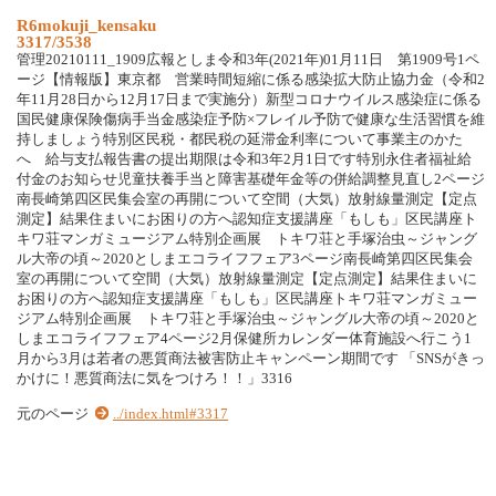
R6mokuji_kensaku
3317/3538
管理20210111_1909広報としま令和3年(2021年)01月11日 第1909号1ペ
ージ【情報版】東京都 営業時間短縮に係る感染拡大防止協力金（令和2
年11月28日から12月17日まで実施分）新型コロナウイルス感染症に係る
国民健康保険傷病手当金感染症予防×フレイル予防で健康な生活習慣を維
持しましょう特別区民税・都民税の延滞金利率について事業主のかた
へ 給与支払報告書の提出期限は令和3年2月1日です特別永住者福祉給
付金のお知らせ児童扶養手当と障害基礎年金等の併給調整見直し2ページ
南長崎第四区民集会室の再開について空間（大気）放射線量測定【定点
測定】結果住まいにお困りの方へ認知症支援講座「もしも」区民講座ト
キワ荘マンガミュージアム特別企画展 トキワ荘と手塚治虫～ジャング
ル大帝の頃～2020としまエコライフフェア3ページ南長崎第四区民集会
室の再開について空間（大気）放射線量測定【定点測定】結果住まいに
お困りの方へ認知症支援講座「もしも」区民講座トキワ荘マンガミュー
ジアム特別企画展 トキワ荘と手塚治虫～ジャングル大帝の頃～2020と
しまエコライフフェア4ページ2月保健所カレンダー体育施設へ行こう1
月から3月は若者の悪質商法被害防止キャンペーン期間です 「SNSがきっ
かけに！悪質商法に気をつけろ！！」3316
元のページ
../index.html#3317