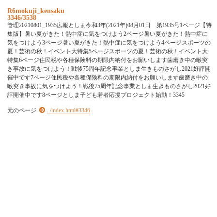
R6mokuji_kensaku
3346/3538
管理20210801_1935広報としま令和3年(2021年)08月01日 第1935号1ページ【特
集版】暑い夏がきた！熱中症に気をつけよう2ページ暑い夏がきた！熱中症に
気をつけよう3ページ暑い夏がきた！熱中症に気をつけよう4ページスポーツの
夏！芸術の秋！イベント大特集5ページスポーツの夏！芸術の秋！イベント大
特集6ページ住民税や各種保険料の期限内納付をお願いします歯磨き中の喉突
き事故に気をつけよう！戦後75周年記念事業としま生きものさがし2021好評開
催中です7ページ住民税や各種保険料の期限内納付をお願いします歯磨き中の
喉突き事故に気をつけよう！戦後75周年記念事業としま生きものさがし2021好
評開催中です8ページとしま子ども若者応援プロジェクト始動！3345
元のページ
../index.html#3346