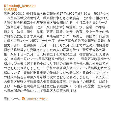
R6mokuji_kensaku
34/3538
管理19520810_0033豊島区政広報昭和27年(1952年)8月10日 第33号1ペ
ージ豊島区戦没者追悼式 厳粛裡に挙行さる区議会 七月中に開かれた
各種委員会昭和二十七年第三回区議会開催さる 七月二十九日2ページ
【豊島区母子相談所 七月二八日開所す】毎週月、水、金曜日の午後一
時より 法律、衛生、児童、更正、職業、治安、教育、身上一般その他
の御相談に応じます東京都 商店装飾コンクール終る 四団体十四店舗
に輝く表彰3ページ昭和二十七年度 赤十字募金報告刀剣類等の登録に御
協力下さい 登録期間 八月十一日より九月七日まで本区の人権擁護委
員が法務総裁より委嘱されました若人の応募を待つ 警察予備隊の募
集 八月十日ー九月十日【昭和二十七年度第二回 都営住宅当せん者決
る】当選者一覧4ページ豊島区財政の現状について 豊島区財政事情の作
成および公表に関する条令により本区の財政事情を告示第八号を以て次
のとおり公表致しました一、予算の概要歳入歳出5ページ豊島区財政の現
状について 豊島区財政事情の作成および公表に関する条令により本区
の財政事情を告示第八号を以て次のとおり公表致しました二、収入支出
の概要区税収入実績表歳入概要歳出概要三、区民負担の概況四、財産お
よび一時借入金現在高区有財産総括表結語6ページ歩行の歴史 左から右
へ日本脳炎の予防について豊島区人口等の現況33
元のページ
../index.html#34