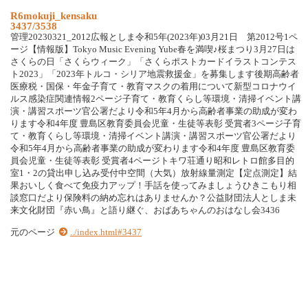
R6mokuji_kensaku
3437/3538
管理20230321_2012広報としま令和5年(2023年)03月21日 第2012号1ペ
ージ【情報版】Tokyo Music Evening Yube春を満喫♪桜まつり3月27日は
さくらの日「さくらウィーク」「さくらポストカードイラストコンテス
ト2023」「2023年トルコ・シリア地震救援金」を募集します後期高齢者
医療税・国保・年金子育て・教育マスクの着用について新型コロナウイ
ルス感染症関連情報2ページ子育て・教育くらし等環境・清掃イベント講
演・講習スポーツ官公署だより令和5年4月から高齢者事業の助成が変わ
ります令和4年度 豊島区教育委員会児童・生徒等表彰 受賞者3ページ子育
て・教育くらし等環境・清掃イベント講演・講習スポーツ官公署だより
令和5年4月から高齢者事業の助成が変わります令和4年度 豊島区教育委
員会児童・生徒等表彰 受賞者4ページトキワ荘通り昭和レトロ館多目的
室1・2の貸出申し込み受付中空間（大気）放射線量測定【定点測定】結
果おいしく食べて免疫力アップ！手話を使ってみましょうひきこもり相
談窓口だより保険料の納め忘れはありませんか？公益財団法人としま未
来文化財団『赤い鳥』と語り継ぐ、おばあちゃんのおはなし会3436
元のページ
../index.html#3437