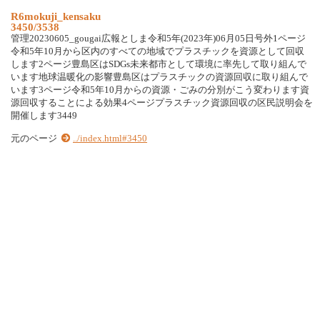
R6mokuji_kensaku
3450/3538
管理20230605_gougai広報としま令和5年(2023年)06月05日号外1ページ
令和5年10月から区内のすべての地域でプラスチックを資源として回収
します2ページ豊島区はSDGs未来都市として環境に率先して取り組んで
います地球温暖化の影響豊島区はプラスチックの資源回収に取り組んで
います3ページ令和5年10月からの資源・ごみの分別がこう変わります資
源回収することによる効果4ページプラスチック資源回収の区民説明会を
開催します3449
元のページ
../index.html#3450