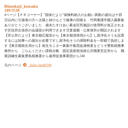
R6mokuji_kensaku
349/3538
4ページ【ＰＲコーナー】”国保だより”保険料納入のお願い異動の届出は十四
日以内に引揚者の方へ太陽と緑のもとで健康の回復を 竹岡養護学園入園募集
ありがとうございました 歳末たすけあい募金区民施設の使用料が改正されま
す区役所出張所の会議室が利用できます児童遊園・公衆便所が開設されます
【官公所だより】東京都広報室から【東京都清掃局から】し尿浄化そうを設置
するには知事への届出が必要ですし尿浄化そうの掃除料金を一部都で負担しま
す【東京都衛生局から】衛生モニター募集中集団血液検査をどうぞ豊島税務事
務所から ごらんください課税台帳 固定資産税池袋公共職業安定所から 職
業訓練生募集豊島税務署から雇用促進事業団から348
元のページ
../index.html#349