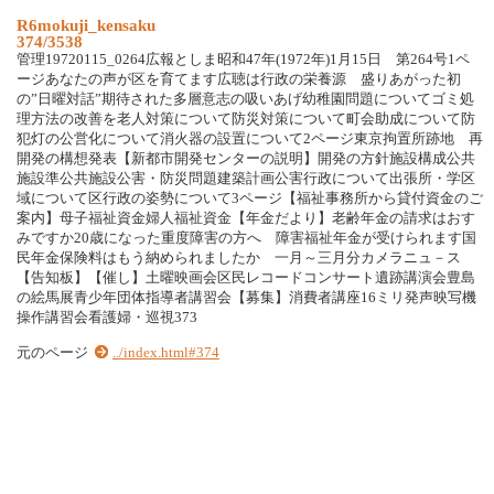
R6mokuji_kensaku
374/3538
管理19720115_0264広報としま昭和47年(1972年)1月15日 第264号1ペ
ージあなたの声が区を育てます広聴は行政の栄養源 盛りあがった初
の”日曜対話”期待された多層意志の吸いあげ幼稚園問題についてゴミ処
理方法の改善を老人対策について防災対策について町会助成について防
犯灯の公営化について消火器の設置について2ページ東京拘置所跡地 再
開発の構想発表【新都市開発センターの説明】開発の方針施設構成公共
施設準公共施設公害・防災問題建築計画公害行政について出張所・学区
域について区行政の姿勢について3ページ【福祉事務所から貸付資金のご
案内】母子福祉資金婦人福祉資金【年金だより】老齢年金の請求はおす
みですか20歳になった重度障害の方へ 障害福祉年金が受けられます国
民年金保険料はもう納められましたか 一月～三月分カメラニュ－ス
【告知板】【催し】土曜映画会区民レコードコンサート遺跡講演会豊島
の絵馬展青少年団体指導者講習会【募集】消費者講座16ミリ発声映写機
操作講習会看護婦・巡視373
元のページ
../index.html#374