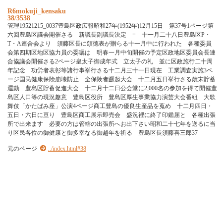
R6mokuji_kensaku
38/3538
管理19521215_0037豊島区政広報昭和27年(1952年)12月15日 第37号1ページ第
六回豊島区議会開催さる 新議長副議長決定 = 十一月二十八日豊島区P・
T・A連合会より 須藤区長に頌德表が贈らる十一月中に行われた 各種委員
会第四期区地区協力員の委嘱は 明春一月中旬開催の予定区政地区委員会長連
合協議会開催さる2ページ皇太子御成年式 立太子の礼 並に区政施行二十周
年記念 功労者表彰等諸行事挙行さる十二月三十一日現在 工業調査実施3ペ
ージ国民健康保険崩壊防止 全保険者蹶起大会 十二月五日挙行さる歳末貯蓄
運動 豊島区貯蓄促進大会 十二月十二日公会堂に2,000名の参加を得て開催豊
島区人口等の現況趣意 豊島区役所 豊島区厚生事業協力演芸大会番組 大歌
舞伎「かたばみ座」公演4ページ商工豊島の優良生産品を蒐め 十二月四日・
五日・六日に亘り 豊島区商工展示即売会 盛況裡に終了印鑑届と 各種出張
所で出来ます 必要の方は管轄の出張所へお出下さい昭和二十七年を送るに当
り区民各位の御健康と御多幸なる御越年を祈る 豊島区長須藤喜三郎37
元のページ
../index.html#38