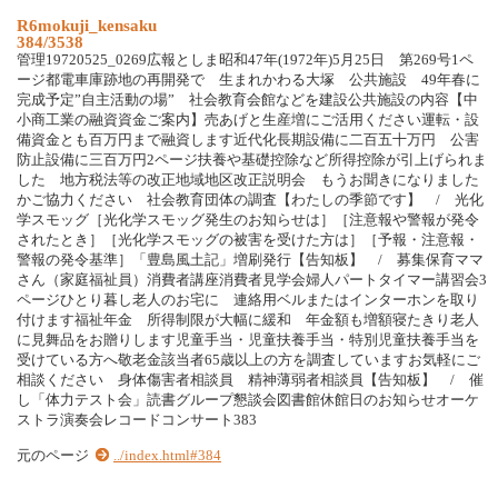
R6mokuji_kensaku
384/3538
管理19720525_0269広報としま昭和47年(1972年)5月25日 第269号1ペ
ージ都電車庫跡地の再開発で 生まれかわる大塚 公共施設 49年春に
完成予定”自主活動の場” 社会教育会館などを建設公共施設の内容【中
小商工業の融資資金ご案内】売あげと生産増にご活用ください運転・設
備資金とも百万円まで融資します近代化長期設備に二百五十万円 公害
防止設備に三百万円2ページ扶養や基礎控除など所得控除が引上げられま
した 地方税法等の改正地域地区改正説明会 もうお聞きになりました
かご協力ください 社会教育団体の調査【わたしの季節です】 / 光化
学スモッグ［光化学スモッグ発生のお知らせは］［注意報や警報が発令
されたとき］［光化学スモッグの被害を受けた方は］［予報・注意報・
警報の発令基準］「豊島風土記」増刷発行【告知板】 / 募集保育ママ
さん（家庭福祉員）消費者講座消費者見学会婦人パートタイマー講習会3
ページひとり暮し老人のお宅に 連絡用ベルまたはインターホンを取り
付けます福祉年金 所得制限が大幅に緩和 年金額も増額寝たきり老人
に見舞品をお贈りします児童手当・児童扶養手当・特別児童扶養手当を
受けている方へ敬老金該当者65歳以上の方を調査していますお気軽にご
相談ください 身体傷害者相談員 精神薄弱者相談員【告知板】 / 催
し「体力テスト会」読書グループ懇談会図書館休館日のお知らせオーケ
ストラ演奏会レコードコンサート383
元のページ
../index.html#384