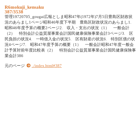
R6mokuji_kensaku
387/3538
管理19720705_gougai広報としま昭和47年(1972年)7月5日豊島区財政状
況のあらまし1ページ昭和46年度下半期 豊島区財政状況のあらまし1.
昭和46年度予算の概要2ページ2. 収入・支出の状況（1） 一般会計
（2） 特別会計公益質屋事業会計国民健康保険事業会計3ページ3. 区
民負担の状況4. 一時借入金の状況5. 区有財産の状況6. 特別区債の状
況4ページ7. 昭和47年度予算の概要（1） 一般会計昭和47年度一般会
計予算対前年度比較表（2） 特別会計公益質屋事業会計国民健康保険事
業会計386
元のページ
../index.html#387