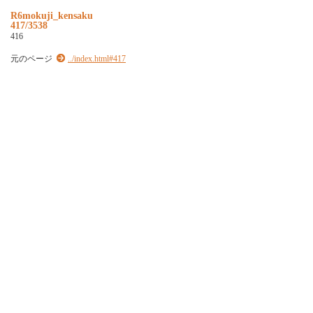
R6mokuji_kensaku
417/3538
416
元のページ
../index.html#417