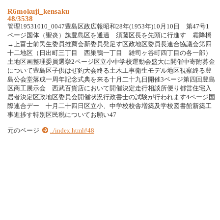
R6mokuji_kensaku
48/3538
管理19531010_0047豊島区政広報昭和28年(1953年)10月10日 第47号1
ページ国体（聖炎）旗豊島区を通過 須藤区長を先頭に行進す 霜降橋
→上富士前民生委員推薦会新委員発足す区政地区委員長連合協議会第四
十二地区（日出町三丁目 西巣鴨一丁目 雑司ヶ谷町四丁目の各一部）
土地区画整理委員選挙2ページ区立小中学校運動会盛大に開催中寄附募金
について豊島区子供はぜ釣大会終る土木工事衛生モデル地区視察終る豊
島公会堂落成一周年記念式典を来る十月二十九日開催3ページ第四回豊島
区商工展示会 西武百貨店において開催決定走行相談所便り都営住宅入
居者決定区政地区委員会開催状況行政書士の試験が行われます4ページ国
際連合デー 十月二十四日区立小、中学校校舎増築及学校図書館新築工
事進捗す特別区民税についてお願い47
元のページ
../index.html#48