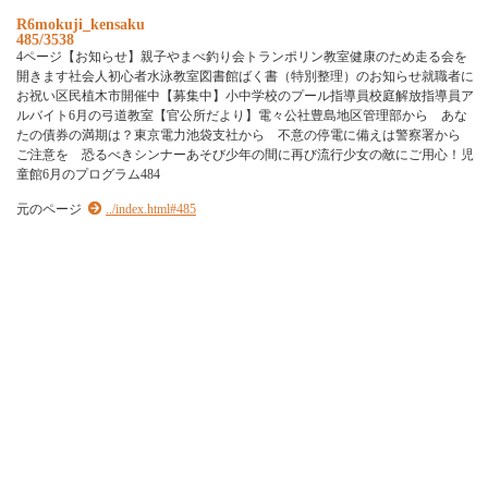
R6mokuji_kensaku
485/3538
4ページ【お知らせ】親子やまべ釣り会トランポリン教室健康のため走る会を
開きます社会人初心者水泳教室図書館ばく書（特別整理）のお知らせ就職者に
お祝い区民植木市開催中【募集中】小中学校のプール指導員校庭解放指導員ア
ルバイト6月の弓道教室【官公所だより】電々公社豊島地区管理部から あな
たの債券の満期は？東京電力池袋支社から 不意の停電に備えは警察署から
ご注意を 恐るべきシンナーあそび少年の間に再び流行少女の敵にご用心！児
童館6月のプログラム484
元のページ
../index.html#485