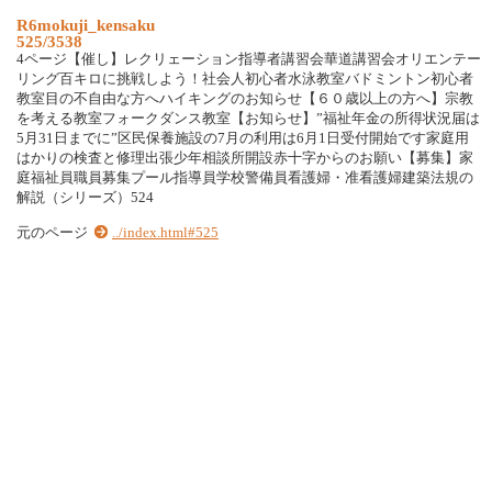
R6mokuji_kensaku
525/3538
4ページ【催し】レクリェーション指導者講習会華道講習会オリエンテー
リング百キロに挑戦しよう！社会人初心者水泳教室バドミントン初心者
教室目の不自由な方へハイキングのお知らせ【６０歳以上の方へ】宗教
を考える教室フォークダンス教室【お知らせ】”福祉年金の所得状況届は
5月31日までに”区民保養施設の7月の利用は6月1日受付開始です家庭用
はかりの検査と修理出張少年相談所開設赤十字からのお願い【募集】家
庭福祉員職員募集プール指導員学校警備員看護婦・准看護婦建築法規の
解説（シリーズ）524
元のページ
../index.html#525