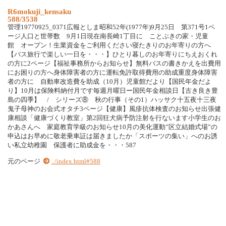
R6mokuji_kensaku
588/3538
管理19770925_0371広報としま昭和52年(1977年)9月25日 第371号1ペ
ージ人口と世帯数 9月1日現在南長崎1丁目に ことぶきの家・児童
館 オープン！生業資金をご利用ください寝たきりのお年寄りの方へ
【バス旅行で楽しい一日を・・・】ひとり暮しのお年寄りにちえおくれ
の方に2ページ【福祉事務所からお知らせ】無料バスの書きかえを出費用
にお困りの方へ身体障害者の方に運転免許取得費用の助成重度身体障害
者の方に 自動車改造費を助成（10月）児童館だより【国民年金だよ
り】10月は保険料納付月です毎週月曜日ー国民年金相談日【古き良き豊
島の四季】 / シリーズ⑧ 秋の行事（その1）ハッサク十五夜十三夜
鬼子母神のお会式オタチ3ページ【健康】風疹抗体検査のお知らせ出張健
康相談「健康づくり教室」第2回狂犬病予防注射を行ないます小学生のお
かあさんへ 家庭教育学級のお知らせ10月の美化運動”区立結婚式場”の
申込はお早めに敬老乗車証は届きましたか「スポーツの集い」へのお誘
い私立幼稚園 保護者に助成金を・・・587
元のページ
../index.html#588