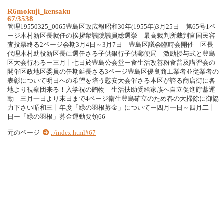
R6mokuji_kensaku
67/3538
管理19550325_0065豊島区政広報昭和30年(1955年)3月25日 第65号1ペ
ージ木村新区長就任の挨拶衆議院議員総選挙 最高裁判所裁判官国民審
査投票終る2ページ会期3月4日～3月7日 豊島区議会臨時会開催 区長
代理木村助役新区長に選任さる子供銀行子供郵便局 激励授与式と豊島
区大会行わるー三月十七日於豊島公会堂ー食生活改善粉食普及講習会の
開催区政地区委員の任期延長さる3ページ豊島区優良商工業者並従業者の
表彰について明日への希望を培う慰安大会催さる本区が誇る商店街に各
地より視察団来る！入学祝の贈物 生活扶助受給家族へ自立促進貯蓄運
動 三月一日より末日まで4ページ衛生豊島確立のため春の大掃除に御協
力下さい昭和三十年度「緑の羽根募金」についてー四月一日～四月二十
日ー「緑の羽根」募金運動要領66
元のページ
../index.html#67