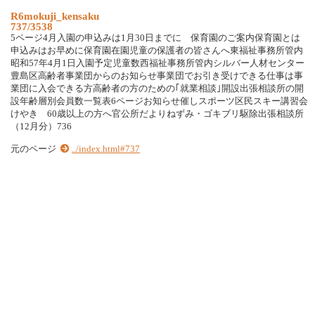
R6mokuji_kensaku
737/3538
5ページ4月入園の申込みは1月30日までに 保育園のご案内保育園とは
申込みはお早めに保育園在園児童の保護者の皆さんへ東福祉事務所管内
昭和57年4月1日入園予定児童数西福祉事務所管内シルバー人材センター
豊島区高齢者事業団からのお知らせ事業団でお引き受けできる仕事は事
業団に入会できる方高齢者の方のための｢就業相談｣開設出張相談所の開
設年齢層別会員数一覧表6ページお知らせ催しスポーツ区民スキー講習会
けやき 60歳以上の方へ官公所だよりねずみ・ゴキブリ駆除出張相談所
（12月分）736
元のページ
../index.html#737