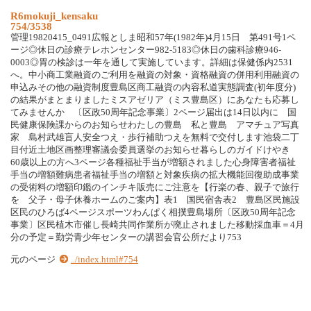
R6mokuji_kensaku
754/3538
管理19820415_0491広報としま昭和57年(1982年)4月15日 第491号1ペ
ージ◎休日の診療テレホンセンター982-5183◎休日の歯科診療946-
0003◎胃の検診は一年を通して実施しています。詳細は保健係内2531
へ。中小商工業融資のご利用を融資の対象・資格融資の併用利用融資の
申込みその他の融資制度豊島区商工融資の内容私道実態調査(初年度分)
の結果がまとまりましたミスアゼリア（ミス豊島区）にあなたも応募し
てみませんか 〔区政50周年記念事業〕2ページ届出は14日以内に 国
民健康保険課からのお知らせわたしの豊島 私と豊島 アマチュア写真
家 島村武雄盲人安全つえ・歩行補助つえを無料で交付します池袋二丁
目付近土地区画整理審議会委員選挙のお知らせ暮らしのガイドけやき
60歳以上の方へ3ページ各種福祉手当が増額されました心身障害者福祉
手当の増額難病患者福祉手当の増額と対象疾病の拡大機能回復助成事業
の受術料の増額印鑑のインチキ販売にご注意を【行楽の春、親子で旅行
を 父子・母子休養ホームのご案内】表1 国民宿舎表2 豊島区民施設
区民のひろば4ページスポーツわんぱく相撲豊島場所〔区政50周年記念
事業〕区民植木市催し長崎共同作業所が廃止されました移動採血車＝4月
分の予定＝勤労青少年センターの講習会官公所だより753
元のページ
../index.html#754