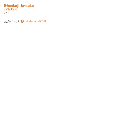
R6mokuji_kensaku
779/3538
778
元のページ
../index.html#779