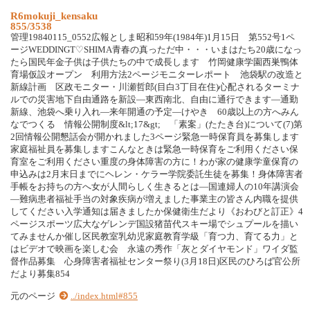
R6mokuji_kensaku
855/3538
管理19840115_0552広報としま昭和59年(1984年)1月15日 第552号1ペ
ージWEDDINGT♡SHIMA青春の真っただ中・・・いまはたち20歳になっ
たら国民年金子供は子供たちの中で成長します 竹岡健康学園西巣鴨体
育場仮設オープン 利用方法2ページモニターレポート 池袋駅の改造と
新線計画 区政モニター・川瀬哲郎(目白3丁目在住)心配されるターミナ
ルでの災害地下自由通路を新設―東西南北、自由に通行できます―通勤
新線、池袋へ乗り入れ―来年開通の予定―けやき 60歳以上の方へみん
なでつくる 情報公開制度&lt;17&gt; 「素案」(たたき台)について(7)第
2回情報公開懇話会が開かれました3ページ緊急一時保育員を募集します
家庭福祉員を募集しますこんなときは緊急一時保育をご利用ください保
育室をご利用ください重度の身体障害の方に！わが家の健康学童保育の
申込みは2月末日までにヘレン・ケラー学院委託生徒を募集！身体障害者
手帳をお持ちの方へ女が人間らしく生きるとは―国連婦人の10年講演会
―難病患者福祉手当の対象疾病が増えました事業主の皆さん内職を提供
してください入学通知は届きましたか保健衛生だより《おわびと訂正》4
ページスポーツ広大なゲレンデ国設猪苗代スキー場でシュプールを描い
てみませんか催し区民教室乳幼児家庭教育学級「育つ力、育てる力」と
はビデオで映画を楽しむ会 永遠の秀作「灰とダイヤモンド」ワイダ監
督作品募集 心身障害者福祉センター祭り(3月18日)区民のひろば官公所
だより募集854
元のページ
../index.html#855