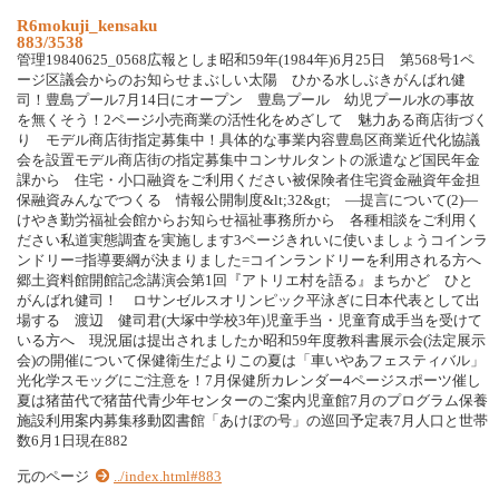
R6mokuji_kensaku
883/3538
管理19840625_0568広報としま昭和59年(1984年)6月25日 第568号1ペ
ージ区議会からのお知らせまぶしい太陽 ひかる水しぶきがんばれ健
司！豊島プール7月14日にオープン 豊島プール 幼児プール水の事故
を無くそう！2ページ小売商業の活性化をめざして 魅力ある商店街づく
り モデル商店街指定募集中！具体的な事業内容豊島区商業近代化協議
会を設置モデル商店街の指定募集中コンサルタントの派遣など国民年金
課から 住宅・小口融資をご利用ください被保険者住宅資金融資年金担
保融資みんなでつくる 情報公開制度&lt;32&gt; ―提言について(2)―
けやき勤労福祉会館からお知らせ福祉事務所から 各種相談をご利用く
ださい私道実態調査を実施します3ページきれいに使いましょうコインラ
ンドリー=指導要綱が決まりました=コインランドリーを利用される方へ
郷土資料館開館記念講演会第1回『アトリエ村を語る』まちかど ひと
がんばれ健司！ ロサンゼルスオリンピック平泳ぎに日本代表として出
場する 渡辺 健司君(大塚中学校3年)児童手当・児童育成手当を受けて
いる方へ 現況届は提出されましたか昭和59年度教科書展示会(法定展示
会)の開催について保健衛生だよりこの夏は「車いやあフェスティバル」
光化学スモッグにご注意を！7月保健所カレンダー4ページスポーツ催し
夏は猪苗代で猪苗代青少年センターのご案内児童館7月のプログラム保養
施設利用案内募集移動図書館「あけぼの号」の巡回予定表7月人口と世帯
数6月1日現在882
元のページ
../index.html#883