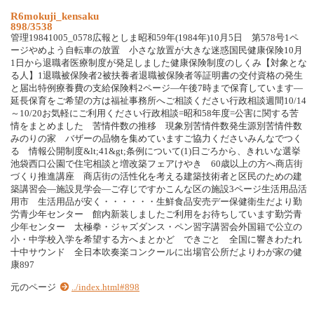
R6mokuji_kensaku
898/3538
管理19841005_0578広報としま昭和59年(1984年)10月5日 第578号1ペ
ージやめよう自転車の放置 小さな放置が大きな迷惑国民健康保険10月
1日から退職者医療制度が発足しました健康保険制度のしくみ【対象とな
る人】1退職被保険者2被扶養者退職被保険者等証明書の交付資格の発生
と届出特例療養費の支給保険料2ページ―午後7時まで保育しています―
延長保育をご希望の方は福祉事務所へご相談ください行政相談週間10/14
～10/20お気軽にご利用ください行政相談=昭和58年度=公害に関する苦
情をまとめました 苦情件数の推移 現象別苦情件数発生源別苦情件数
みのりの家 バザーの品物を集めていますご協力くださいみんなでつく
る 情報公開制度&lt;41&gt;条例について(1)日ごろから、きれいな選挙
池袋西口公園で住宅相談と増改築フェアけやき 60歳以上の方へ商店街
づくり推進講座 商店街の活性化を考える建築技術者と区民のための建
築講習会―施設見学会―ご存じですかこんな区の施設3ページ生活用品活
用市 生活用品が安く・・・・・・生鮮食品安売デー保健衛生だより勤
労青少年センター 館内新装しましたご利用をお待ちしています勤労青
少年センター 太極拳・ジャズダンス・ペン習字講習会外国籍で公立の
小・中学校入学を希望する方へまとかど できごと 全国に響きわたれ
十中サウンド 全日本吹奏楽コンクールに出場官公所だよりわが家の健
康897
元のページ
../index.html#898